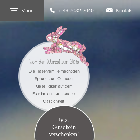
Menu
+ 49 7032-2040
Kontakt
Von der Wurzel zur Blüte
Die Hasenfamilie macht den
Sprung zum Ort neuer
Geselligkeit auf dem
Fundament traditioneller
Gastlichkeit.