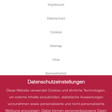
Impressum
Datenschutz
Cookies
Sitemap
Infos
Barrierefreiheit
Datenschutzeinstellungen
Diese Website verwendet Cookies und ähnliche Technologien,
Auszeichnungen & Bewertungen
um externe Inhalte einzubinden, statistische Auswertungen
vorzunehmen sowie personalisierte und nicht-personalisierte
Werbung anzuzeigen. Dabei können personenbezogene Daten